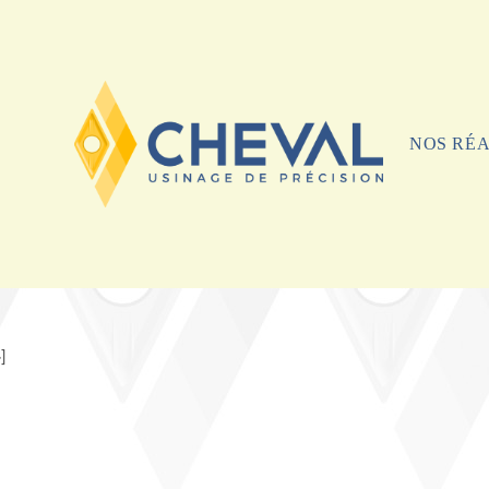
NOS RÉA
]