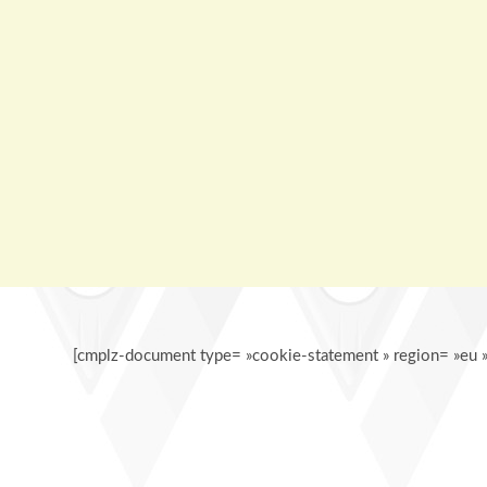
Skip
to
content
[cmplz-document type= »cookie-statement » region= »eu »